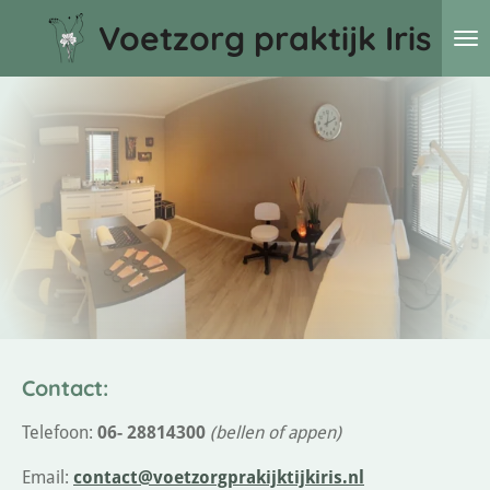
Ga
Voetzorg praktijk Iris
direct
naar
de
hoofdinhoud
Contact:
Telefoon:
06- 28814300
(bellen of appen)
Email:
contact@voetzorgprakijktijkiris.nl