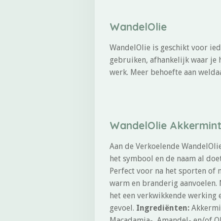
WandelOlie
WandelOlie is geschikt voor ied
gebruiken, afhankelijk waar je
werk. Meer behoefte aan weldaad
WandelOlie Akkermint
Aan de Verkoelende WandelOlie 
het symbool en de naam al doet
Perfect voor na het sporten o
warm en branderig aanvoelen. 
het een verkwikkende werking e
gevoel.
Ingrediënten:
Akkermin
Macadamia-, Amandel- en/of Oli