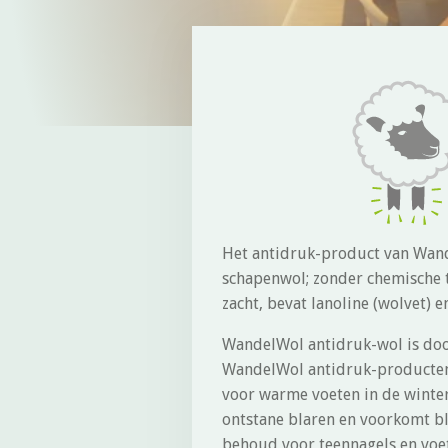
Het antidruk-product van Wand
schapenwol; zonder chemische 
zacht, bevat lanoline (wolvet) e
WandelWol antidruk-wol is door
WandelWol antidruk-producten 
voor warme voeten in de winter
ontstane blaren en voorkomt bl
behoud voor teennagels en voe