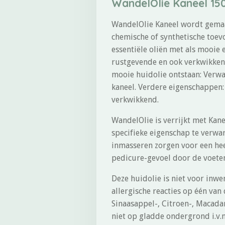
WandelOlie Kaneel 1
WandelOlie Kaneel wordt gemaak
chemische of synthetische toevo
essentiële oliën met als mooie
rustgevende en ook verkwikken
mooie huidolie ontstaan: Verw
kaneel. Verdere eigenschappen:
verkwikkend.
WandelOlie is verrijkt met Kane
specifieke eigenschap te verwar
inmasseren zorgen voor een hee
pedicure-gevoel door de voeten
Deze huidolie is niet voor inw
allergische reacties op één van
Sinaasappel-, Citroen-, Macada
niet op gladde ondergrond i.v.m