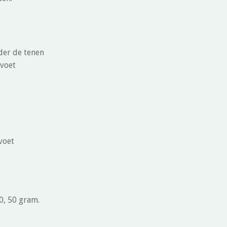
nder de tenen
voet
voet
20, 50 gram.